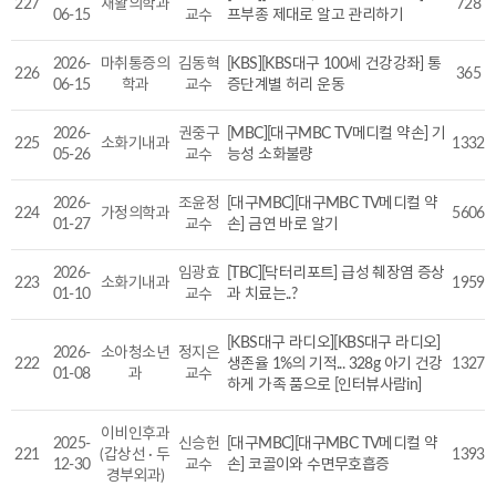
227
재활의학과
728
06-15
교수
프부종 제대로 알고 관리하기
2026-
마취통증의
김동혁
[KBS][KBS대구 100세 건강강좌] 통
226
365
06-15
학과
교수
증단계별 허리 운동
2026-
권중구
[MBC][대구MBC TV메디컬 약손] 기
225
소화기내과
1332
05-26
교수
능성 소화불량
2026-
조윤정
[대구MBC][대구MBC TV메디컬 약
224
가정의학과
5606
01-27
교수
손] 금연 바로 알기
2026-
임광효
[TBC][닥터리포트] 급성 췌장염 증상
223
소화기내과
1959
01-10
교수
과 치료는..?
[KBS대구 라디오][KBS대구 라디오]
2026-
소아청소년
정지은
222
생존율 1%의 기적... 328g 아기 건강
1327
01-08
과
교수
하게 가족 품으로 [인터뷰사람in]
이비인후과
2025-
신승헌
[대구MBC][대구MBC TV메디컬 약
221
(갑상선 · 두
1393
12-30
교수
손] 코골이와 수면무호흡증
경부외과)