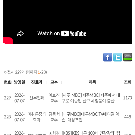
전체
229
개 (페이지
1
/23)
번호
방영일
진료과
교수
제목
조회
2026-
이효진
[제주 MBC][제주MBC] 제주에서 대
229
산부인과
1173
07-07
교수
구로 이송된 산모 세쌍둥이 출산
2026-
마취통증의
김동혁
[대구MBC][대구MBC TV메디컬 약
228
448
07-07
학과
교수
손] 대상포진
2026-
조희경
[KBS][KBS대구 100세 건강강좌] 림