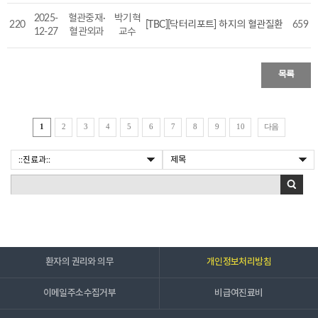
2025-
혈관중재·
박기혁
220
[TBC][닥터리포트] 하지의 혈관질환
659
12-27
혈관외과
교수
목록
다음
1
2
3
4
5
6
7
8
9
10
환자의 권리와 의무
개인정보처리방침
이메일주소수집거부
비급여진료비