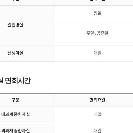
평일
일반병실
주말, 공휴일
신생아실
매일
실 면회시간
구분
면회요일
내과계 중환자실
매일
외과계 중환자실
매일