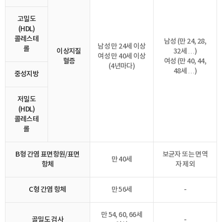
고밀도
(HDL)
콜레스테
남성 (만 24, 28,
남성 만 24세 이상
롤
이상지질
32세 …)
여성 만 40세 이상
혈증
여성 (만 40, 44,
(4년마다)
48세 …)
중성지방
저밀도
(HDL)
콜레스테
롤
B형 간염 표면항원/표면
보균자 또는 면역
만 40세
항체
자 제외
C형 간염 항체
만 56세
-
만 54, 60, 66세
골밀도 검사
-