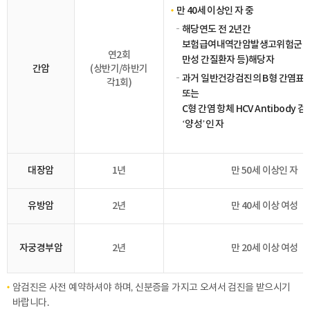
만 40세 이상인 자 중
해당연도 전 2년간
보험급여내역간암발생고위험군(간
연2회
만성 간질환자 등)해당자
간암
(상반기/하반기
과거 일반건강검진의 B형 간염표
각1회)
또는
C형 간염 항체 HCV Antibody 
‘양성’인 자
대장암
1년
만 50세 이상인 자
유방암
2년
만 40세 이상 여성
자궁경부암
2년
만 20세 이상 여성
암검진은 사전 예약하셔야 하며, 신분증을 가지고 오셔서 검진을 받으시기
바랍니다.