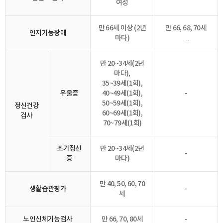
여성
만 66세 이상 (2년
만 66, 68, 70세
인지기능장애
마다)
…
만 20~34세(2년
마다),
35~39세(1회),
우울증
40~49세(1회),
-
50~59세(1회),
정신건강
60~69세(1회),
검사
70~79세(1회)
조기정신
만 20~34세(2년
-
증
마다)
만 40, 50, 60, 70
생활습관평가
-
세
노인신체기능검사
만 66, 70, 80세
-