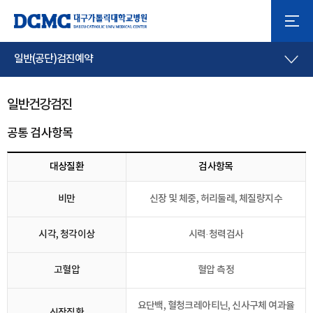
일반(공단)검진예약
일반건강검진
공통 검사항목
대상질환
검사항목
비만
신장 및 체중, 허리둘레, 체질량지수
시각, 청각이상
시력·청력검사
고혈압
혈압 측정
요단백, 혈청크레아티닌, 신사구체 여과율
신장질환