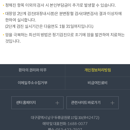
정해진 항목 이외의 검사 시 본인부담금이 추가로 발생할 수 있습니다.
대장암 2단계 검진(대장내시경)은 분변잠혈 검사(대변검사) 결과 이상자에
한하여 실시합니다.
(2단계 검진 실시기간은 다음연도 1월 31일까지입니다.)
암을 극복하는 최선의 방법은 정기검진으로 조기에 암을 발견하여 치료하는
것입니다.
환자의 권리와 의무
개인정보처리방침
이메일주소수집거부
비급여진료비
센터 홈페이지
관련사이트 바로가기
대구광역시 남구 두류공원로 17길 33 (우
)
42472
예약 및 대표전화 :
1688-0077