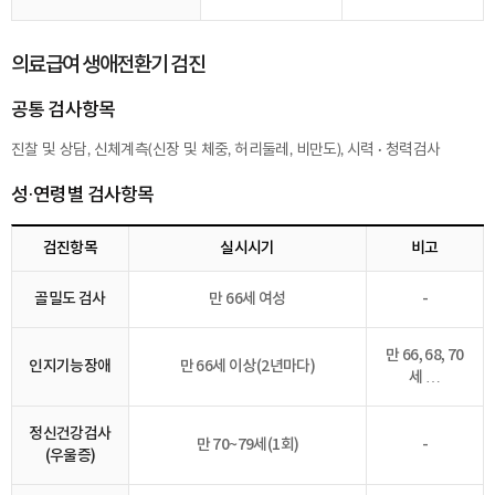
의료급여 생애전환기 검진
공통 검사항목
진찰 및 상담, 신체계측(신장 및 체중, 허리둘레, 비만도), 시력 · 청력검사
성·연령별 검사항목
검진항목
실시시기
비고
골밀도 검사
만 66세 여성
-
만 66, 68, 70
인지기능장애
만 66세 이상(2년마다)
세 …
정신건강검사
만 70~79세(1회)
-
(우울증)