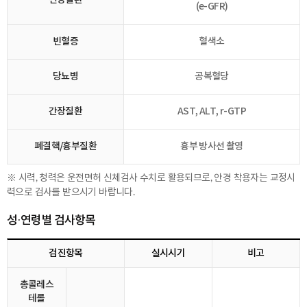
(e-GFR)
빈혈증
혈색소
당뇨병
공복혈당
간장질환
AST, ALT, r-GTP
폐결핵/흉부질환
흉부 방사선 촬영
※ 시력, 청력은 운전면허 신체검사 수치로 활용되므로, 안경 착용자는 교정시
력으로 검사를 받으시기 바랍니다.
성·연령별 검사항목
검진항목
실시시기
비고
총콜레스
테롤