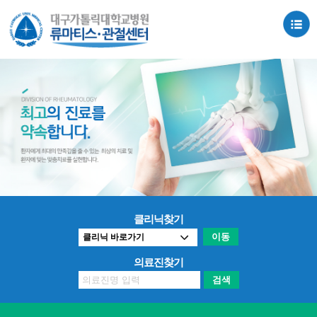
클리닉찾기
이동
의료진찾기
의료진명 입력
검색