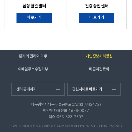
심장혈관센터
건강증진센터
바로가기
바로가기
환자의 권리와 의무
개인정보처리방침
이메일주소수집거부
비급여진료비
센터 홈페이지
관련사이트 바로가기
대구광역시 남구 두류공원로 17길 33 (우
)
42472
예약 및 대표전화 :
1688-0077
팩스 :
053-623-7507
COPYRIGHT (C) DAEGU CATHOLIC UNIV. MEDICAL CENTER. ALL RIGHTS RESERVED.