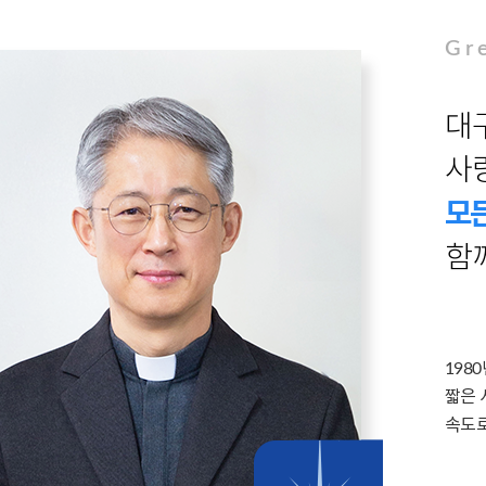
Gr
대
사
모든
함
198
짧은 
속도로