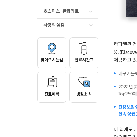
호스피스 · 완화의료
사랑의 섬김
라파엘관 건물
Xi, (Disc
찾아오시는길
진료시간표
제공하고 있
대구가톨릭
2023년
진료예약
병원소식
Top250
건강보험
연속 상급
이 외에도 