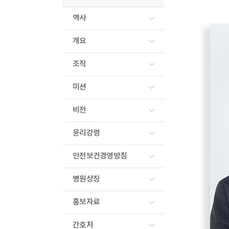
역사
개요
조직
미션
비전
윤리강령
안전보건경영방침
병원상징
홍보자료
간호처