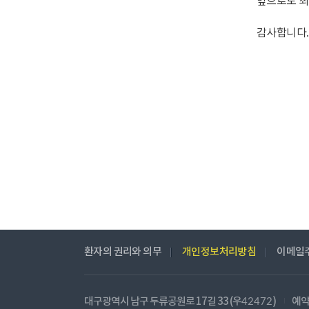
앞으로도 최
감사합니다.
환자의 권리와 의무
개인정보처리방침
이메일
대구광역시 남구 두류공원로 17길 33 (우
)
예약
42472