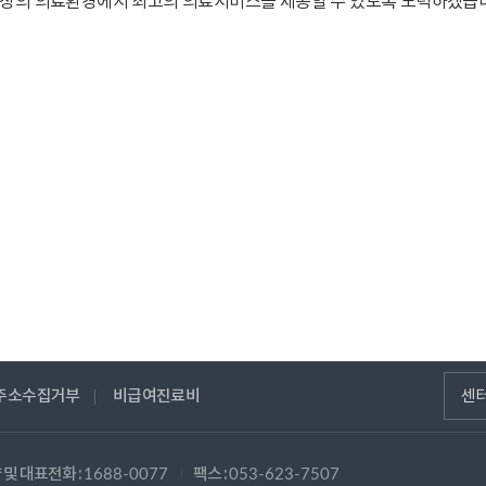
상의 의료환경에서 최고의 의료서비스를 제공할 수 있도록 노력하겠습
주소수집거부
비급여진료비
센
 및 대표전화 :
팩스 :
1688-0077
053-623-7507