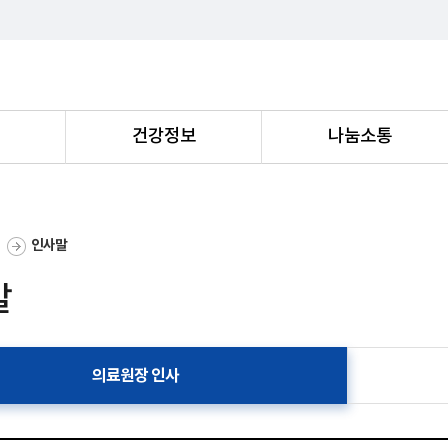
내
건강정보
나눔소통
인사말
말
의료원장 인사