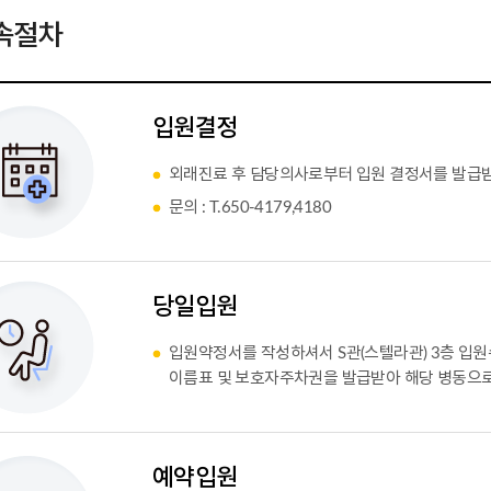
속절차
입원결정
외래진료 후 담당의사로부터 입원 결정서를 발급
문의 : T.650-4179,4180
당일입원
입원약정서를 작성하셔서 S관(스텔라관) 3층 입
이름표 및 보호자주차권을 발급받아 해당 병동으로
예약입원