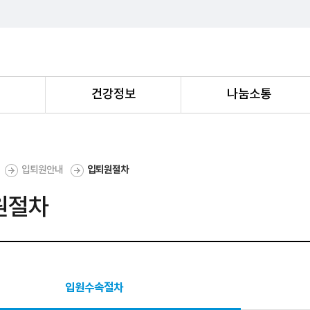
내
건강정보
나눔소통
입퇴원안내
입퇴원절차
원절차
입원수속절차