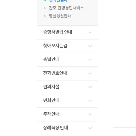
입퇴원절차
간호·간병통합서비스
병실생활안내
증명서발급 안내
찾아오시는길
층별안내
전화번호안내
편의시설
면회안내
주차안내
장례식장 안내