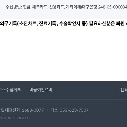
수납방법: 현금, 체크카드, 신용카드, 계좌이체(대구은행 248-05-000
 의무기록(초진차트, 진료기록, 수술확인서 등) 필요하신분은 퇴
주소수집거부
비급여진료비
센
 및 대표전화 :
팩스 :
1688-0077
053-623-7507
 RIGHTS RESERVED.