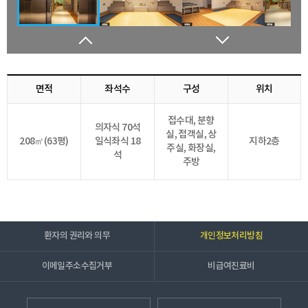
면적
좌석수
구성
위치
접수대, 분향
의자식 70석
실, 접객실, 상
208㎡(63평)
일식좌식 18
지하2층
주실, 화장실,
석
주방
환자의 권리와 의무
개인정보처리방침
이메일주소수집거부
비급여진료비