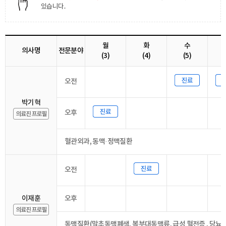
있습니다.
월
화
수
의사명
전문분야
(3)
(4)
(5)
오전
박기혁
오후
혈관외과, 동맥·정맥질환
오전
이재훈
오후
동맥질환(말초동맥폐색, 복부대동맥류, 급성 혈전증 , 당뇨발