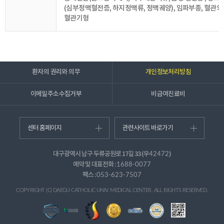
(심부정맥혈전증, 하지정맥류, 정맥궤양), 임파부종, 혈관외
혈관기형
환자의 권리와 의무
개인정보처리방침
이메일주소수집거부
비급여진료비
센터 홈페이지
관련사이트 바로가기
대구광역시 남구 두류공원로 17길 33 (우
)
42472
예약 및 대표전화 :
1688-0077
팩스 :
053-623-7507
COPYRIGHT (C) DAEGU CATHOLIC UNIV. MEDICAL CENTER. ALL RIGHTS RESERVED.