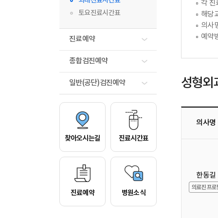
외래진료시간표
각 진
토요진료시간표
해당교
의사명
예약방
진료예약
종합검진예약
성형외
일반(공단)검진예약
의사명
찾아오시는길
진료시간표
한동길
진료예약
병원소식