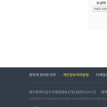
오상아
환자의 권리와 의무
개인정보처리방침
이메일
대구광역시 남구 두류공원로 17길 33 (우
)
예약
42472
COPYRIGHT (C) DAEGU CATHOLIC UNIV. MEDICAL CENTER. ALL