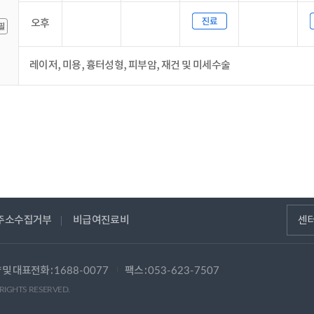
오후
레이저, 미용, 흉터성형, 피부암, 재건 및 미세수술
주소수집거부
비급여진료비
센
 및 대표전화 :
팩스 :
1688-0077
053-623-7507
 RIGHTS RESERVED.