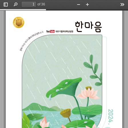
of 36
Toggle
Find
Zoom
Zoom
Too
Sidebar
Out
In
한마음
식
소
원
병
교
학
대
릭
톨
가
구
대
는
누
나
께
함
2024 .