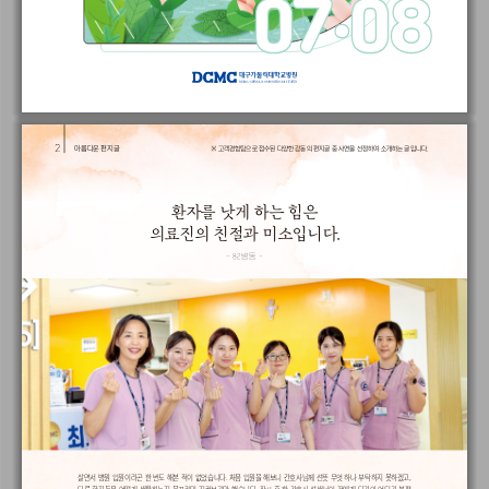
07
07
08
08
·
·
아름다운 편지글
※ 고객경험팀으로 접수된 다양한 감동의 편지글 중 사연을 선정하여 소개하는 글입니다.
환자를 낫게 하는 힘은 
의료진의 친절과 미소입니다.
- 82병동 -
살면서 병원 입원이라곤 한 번도 해본 적이 없었습니다. 처음 입원을 해보니 간호사님께 선뜻 무엇 하나 부탁하지 못하겠고, 
다른 환자들은 어떻게 생활하는지 물끄러미 지켜보기만 했습니다. 잠시 후 한 간호사 선생님이 저에게 다가와 어디가 불편