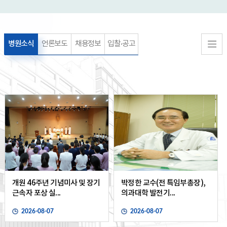
병원소식
언론보도
채용정보
입찰·공고
개원 46주년 기념미사 및 장기
박정한 교수(전 특임부총장),
근속자 포상 실...
의과대학 발전기...
2026-08-07
2026-08-07