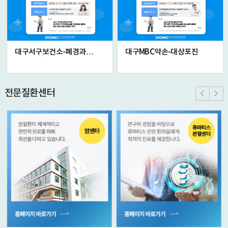
대구서구보건소-폐경과
대구MBC약손-대상포진
호르몬 치료, ...
전문질환센터