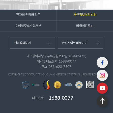
환자의 권리와 의무
개인정보처리방침
이메일주소수집거부
비급여진료비
천주교 대구대교구 부교구장
건강보험심사평가원 제5차 환
센터 홈페이지
관련사이트 바로가기
본원 방문
자경험평가‘1등급’...
2026-08-04
대구광역시 남구 두류공원로 17길 33 (우
2026-07-30
)
42472
예약 및 대표전화 :
1688-0077
팩스 :
053-623-7507
COPYRIGHT (C) DAEGU CATHOLIC UNIV. MEDICAL CENTER. ALL RIGHTS RESERVED.
1688-0077
대표전화