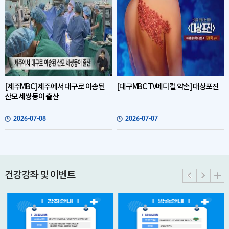
[제주MBC] 제주에서 대구로 이송된
[대구MBC TV메디컬 약손] 대상포진
산모 세쌍둥이 출산
2026-07-08
2026-07-07
건강강좌 및 이벤트