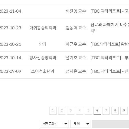
2023-11-04
배진영 교수
[TBC 닥터리포트] -
진료과 파헤치기-마취통
2023-10-23
마취통증의학과
김동혁 교수
지!
2023-10-21
안과
이근우 교수
[TBC닥터리포트] 황
2023-10-14
방사선종양학과
설기호 교수
[TBC 닥터리포트] -
2023-09-09
소아청소년과
정지은 교수
[TBC 닥터리포트] -
1
2
3
4
5
6
7
8
9