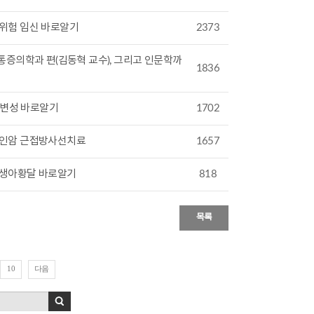
 고위험 임신 바로알기
2373
증의학과 편(김동혁 교수), 그리고 인문학까
1836
반변성 바로알기
1702
 부인암 근접방사선치료
1657
 신생아황달 바로알기
818
목록
다음
10