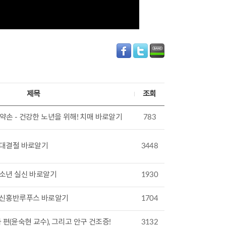
제목
조회
 약손 - 건강한 노년을 위해! 치매 바로알기
783
 성대결절 바로알기
3448
 청소년 실신 바로알기
1930
- 전신홍반루푸스 바로알기
1704
 편(윤숙현 교수), 그리고 안구 건조증!
3132