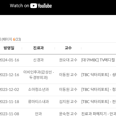
 (페이지
6
/23)
방영일
진료과
교수
2024-01-16
신경과
권오대 교수
[대구MBC] TV메디컬
이비인후과(갑상선 ·
2023-12-16
이동원 교수
[TBC 닥터리포트] -
두경부외과)
2023-12-02
소아청소년과
이동원 교수
[TBC 닥터리포트] -
2023-11-18
류마티스내과
김지원 교수
[TBC 닥터리포트] 
2023-11-08
안과
윤숙현 교수
진료과 파헤치기 - 안과