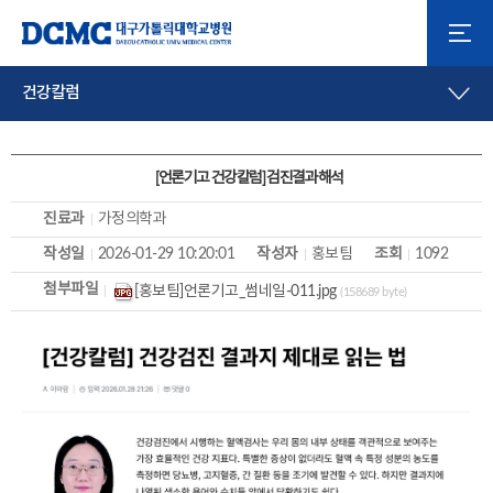
건강칼럼
[언론기고 건강칼럼] 검진결과해석
진료과
가정의학과
작성일
2026-01-29 10:20:01
작성자
홍보팀
조회
1092
첨부파일
[홍보팀]언론기고_썸네일-011.jpg
(158689 byte)