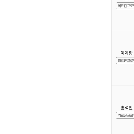
이계향
홍석진