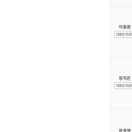
이동원
정지은
장윤영