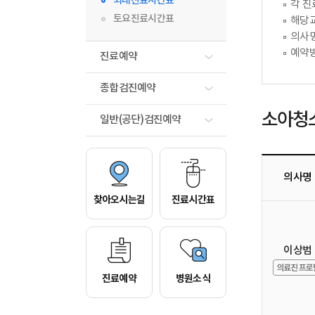
외래진료시간표
각 진
토요진료시간표
해당교
의사명
예약방
진료예약
종합검진예약
소아청
일반(공단)검진예약
의사명
찾아오시는길
진료시간표
이상범
진료예약
병원소식