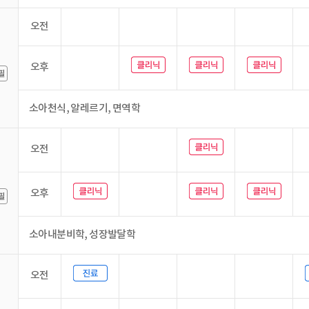
오전
오후
소아천식, 알레르기, 면역학
오전
오후
소아내분비학, 성장발달학
오전