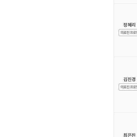
정혜리
김진경
최은진